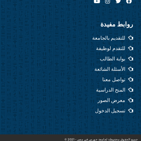
o
n
w
a
u
s
i
c
t
t
t
e
u
a
t
b
روابط مفيدة
b
g
e
o
e
r
r
o
للتقديم بالجامعة
a
k
m
للتقدم لوظيفة
بوابة الطالب
الأسئلة الشائعة
تواصل معنا
المنح الدراسية
معرض الصور
تسجيل الدخول
جميع الحقوق محفوظة لجامعة حورس في مصر - 2021 ©