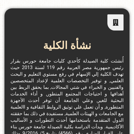
نشأة الكلية
أُنشئت كلية الصيدلة كأحدي كليات جامعة حورس بقرار
رئيس جمهورية مصر العربية رقم 119 لسنة 2013 حيث
تهدف الكلية إلي الإسهام في رفع مستوي التعليم و البحث
العلمي, و توفير التخصصات العلمية لإعداد المتخصصين
والفنيين و الخبراء في شتي المجالات, بما يحقق الربط بين
أهدافها و احتياجات المجتمع المتطور, و أداء الخدمات
البحثية للغير, وعلي الجامعة أن توفر أحدث الأجهزة
المتطورة, و أن تعمل علي توثيق الروابط الثقافية و االعلمية
مع الجامعات و الهيئات العلمية, مستفيدة في ذلك بما حققته
الدول المتقدمة باستخدامها أحدث التطورات و الأساليب
الأكاديمية. وبدأت الدراسة بكلية الصيدلة جامعة حورس بناء
علي القرار الوزاري رقم (4566) بتاريخ 5/ 9/2016 وذلك