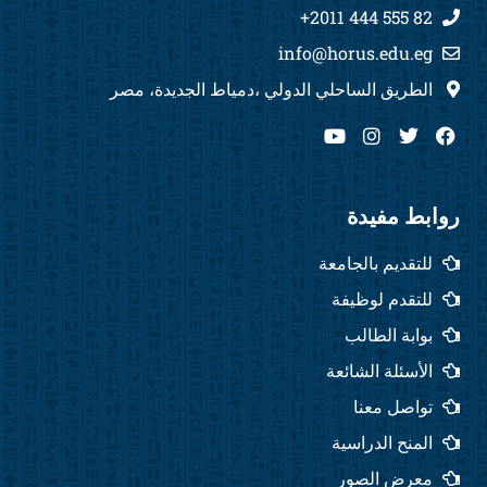
82 555 444 2011+
info@horus.edu.eg
الطريق الساحلي الدولي ،دمياط الجديدة، مصر
Y
I
T
F
o
n
w
a
u
s
i
c
t
t
t
e
u
a
t
b
روابط مفيدة
b
g
e
o
e
r
r
o
للتقديم بالجامعة
a
k
m
للتقدم لوظيفة
بوابة الطالب
الأسئلة الشائعة
تواصل معنا
المنح الدراسية
معرض الصور