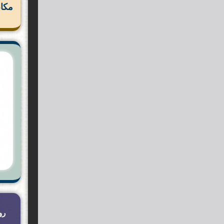
مكان
رو