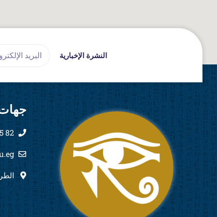
Email
النشرة الإخبارية
جهات 
82 555 444 2011+
u.eg
الطري