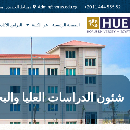
خطي
82 555 444 2011+
Admin@horus.edu.eg
دمياط الجديدة، م
لى
لمحتوى
الصفحة الرئيسية
عن الكلية
البرامج الأكادي
شئون الدراسات العليا وال