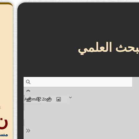
لبحث العلمي
ن
ن
مستق