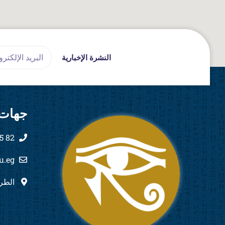
Email
النشرة الإخبارية
جهات 
82 555 444 2011+
u.eg
الطري