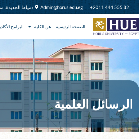
خطي
82 555 444 2011+
Admin@horus.edu.eg
دمياط الجديدة، م
لى
لمحتوى
الصفحة الرئيسية
عن الكلية
البرامج الأكادي
الرسائل العلمية