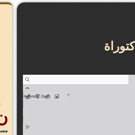
توراة
ن
ن
مستق