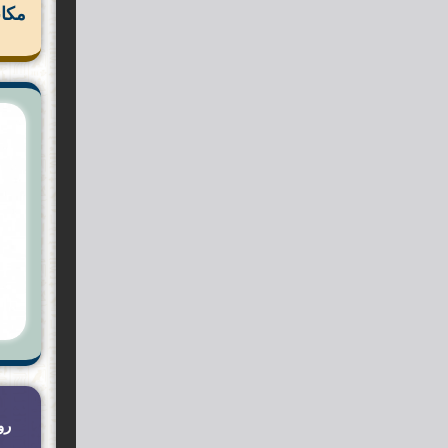
مكان
رو