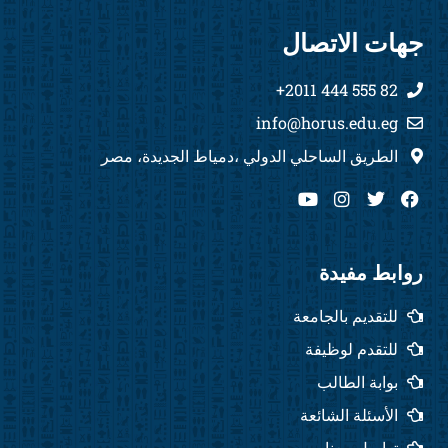
جهات الاتصال
82 555 444 2011+
info@horus.edu.eg
الطريق الساحلي الدولي ،دمياط الجديدة، مصر
Y
I
T
F
o
n
w
a
u
s
i
c
t
t
t
e
u
a
t
b
روابط مفيدة
b
g
e
o
e
r
r
o
للتقديم بالجامعة
a
k
m
للتقدم لوظيفة
بوابة الطالب
الأسئلة الشائعة
تواصل معنا