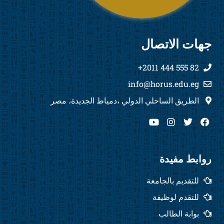
جهات الاتصال
82 555 444 2011+
info@horus.edu.eg
الطريق الساحلي الدولي ،دمياط الجديدة، مصر
Y
I
T
F
o
n
w
a
u
s
i
c
t
t
t
e
u
a
t
b
روابط مفيدة
b
g
e
o
e
r
r
o
للتقديم بالجامعة
a
k
m
للتقدم لوظيفة
بوابة الطالب