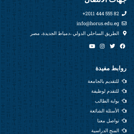
82 555 444 2011+
info@horus.edu.eg
الطريق الساحلي الدولي ،دمياط الجديدة، مصر
Y
I
T
F
o
n
w
a
u
s
i
c
t
t
t
e
u
a
t
b
روابط مفيدة
b
g
e
o
e
r
r
o
للتقديم بالجامعة
a
k
m
للتقدم لوظيفة
بوابة الطالب
الأسئلة الشائعة
تواصل معنا
المنح الدراسية