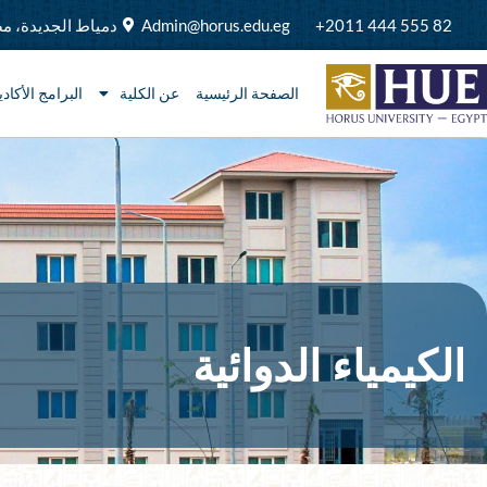
خطي
82 555 444 2011+
Admin@horus.edu.eg
دمياط الجديدة، م
لى
لمحتوى
الصفحة الرئيسية
عن الكلية
البرامج الأكادي
الكيمياء الدوائية