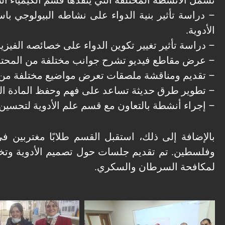
تشمل الأنشطة المختلفة التي ينفذها قسم الكيمياء الص
– دراسة تأثير بنية الدواء على نشاطه البيولوجي ب
الأدوية.
– دراسة تأثير تغيير تكوين الدواء على خصائصه الفيزيائي
– عرض مقاطع فيديو تشرح جوانب مختلفة من المحتو
– تقديم ومناقشة ملصقات تعرض مواضيع مختلفة من 
– تطوير طرق حديثة تساعد على فهم وحفظ المادة العل
– إجراء أنشطة بالتعاون مع قسم علم الأدوية لتحسين 
وفلسطين. تم تقديم جلسات حول تصميم الأدوية وتخل
لمكافحة السرطان والسكري.