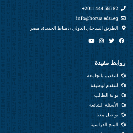
82 555 444 2011+
info@horus.edu.eg
الطريق الساحلي الدولي ،دمياط الجديدة، مصر
Y
I
T
F
o
n
w
a
u
s
i
c
t
t
t
e
u
a
t
b
روابط مفيدة
b
g
e
o
e
r
r
o
للتقديم بالجامعة
a
k
m
للتقدم لوظيفة
بوابة الطالب
الأسئلة الشائعة
تواصل معنا
المنح الدراسية